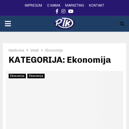
IMPRESUM
O NAMA
MARKETING
KONTAKT
FACEBOOK
INSTAGRAM
YOUTUBE
PRIMARY
MENU
Naslovna
Vesti
Ekonomija
KATEGORIJA: Ekonomija
Ekonomija
Ekonomija