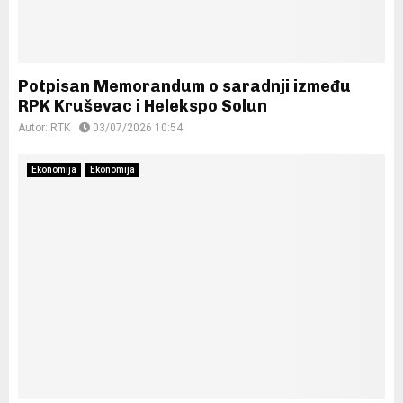
Potpisan Memorandum o saradnji između
RPK Kruševac i Helekspo Solun
Autor:
RTK
03/07/2026 10:54
Ekonomija
Ekonomija