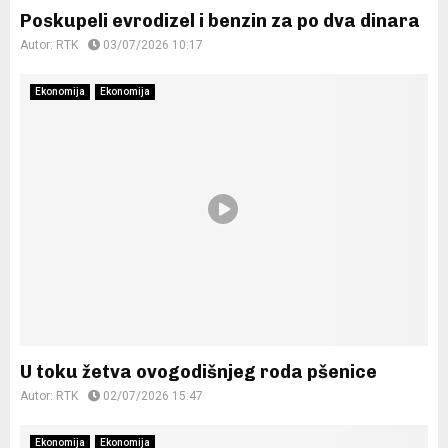
Poskupeli evrodizel i benzin za po dva dinara
Autor:
RTK
03/07/2026 10:17
Ekonomija
Ekonomija
U toku žetva ovogodišnjeg roda pšenice
Autor:
RTK
02/07/2026 15:47
Ekonomija
Ekonomija