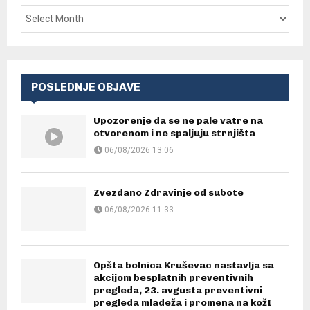
POSLEDNJE OBJAVE
Upozorenje da se ne pale vatre na
otvorenom i ne spaljuju strnjišta
06/08/2026 13:06
Zvezdano Zdravinje od subote
06/08/2026 11:33
Opšta bolnica Kruševac nastavlja sa
akcijom besplatnih preventivnih
pregleda, 23. avgusta preventivni
pregleda mladeža i promena na kožI