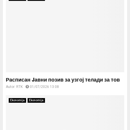
Расписан Jавни позив за узгој телади за тов
Autor:
RTK
01/07/2026 13:08
Ekonomija
Ekonomija