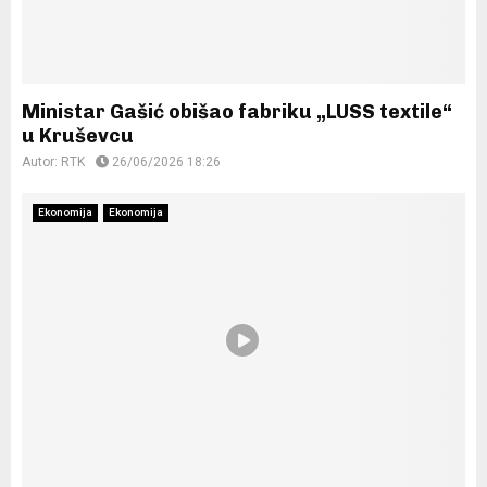
Ministar Gašić obišao fabriku „LUSS textile“
u Kruševcu
Autor:
RTK
26/06/2026 18:26
Ekonomija
Ekonomija