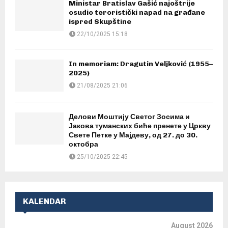
Ministar Bratislav Gašić najoštrije
osudio teroristički napad na građane
ispred Skupštine
22/10/2025 15:18
In memoriam: Dragutin Veljković (1955–
2025)
21/08/2025 21:06
Делови Моштију Светог Зосима и
Јакова туманских биће пренете у Цркву
Свете Петке у Мајдеву, од 27. до 30.
октобра
25/10/2025 22:45
KALENDAR
August 2026