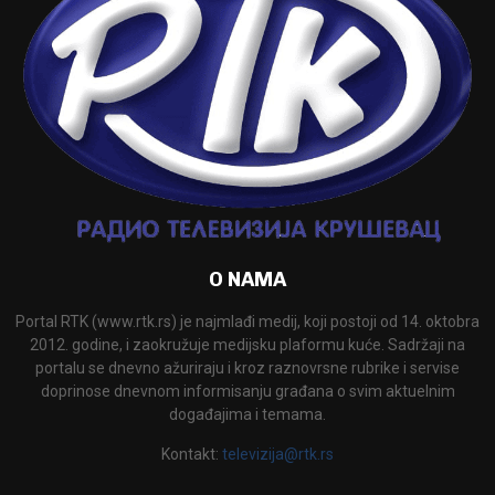
O NAMA
Portal RTK (www.rtk.rs) je najmlađi medij, koji postoji od 14. oktobra
2012. godine, i zaokružuje medijsku plaformu kuće. Sadržaji na
portalu se dnevno ažuriraju i kroz raznovrsne rubrike i servise
doprinose dnevnom informisanju građana o svim aktuelnim
događajima i temama.
Kontakt:
televizija@rtk.rs