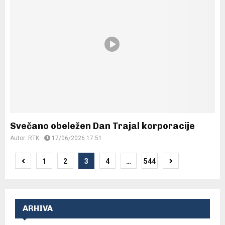
Svečano obeležen Dan Trajal korporacije
Autor:
RTK
17/06/2026 17:51
Posts
1
2
3
4
…
544
pagination
ARHIVA