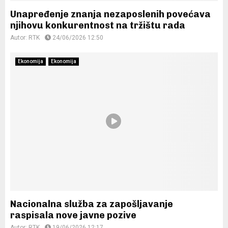
Unapređenje znanja nezaposlenih povećava
njihovu konkurentnost na tržištu rada
Autor:
RTK
24/06/2026 12:50
Ekonomija
Ekonomija
Nacionalna služba za zapošljavanje
raspisala nove javne pozive
Autor:
RTK
19/06/2026 12:17