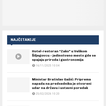
NAJČITANIJE
Hotel-restoran “Zaks” u Velikom
Šiljegovcu – jedinstveno mesto gde se
spajaju priroda i gastronomija
16/11/2025 10:04
Ministar Bratislav Gašić: Priprema
napada na predsednika je otvoreni
udar na državu i ustavni poredak
25/02/2026 10:20